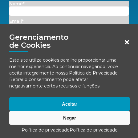
Nome*
Email*
Gerenciamento
Concordo em receber comunicações da Fenacon.
de Cookies
Cadastrar
Este site utiliza cookies para lhe proporcionar uma
melhor experiência. Ao continuar navegando, você
Ao se inscrever, você concorda com nossa
Política de Privacidade
aceita integralmente nossa
Política de Privacidade
.
Retirar o consentimento pode afetar
negativamente certos recursos e funções.
© Fenacon 2026
Todos os direitos reservados.
Aceitar
Política de privacidade
Negar
Política de privacidade
Política de privacidade