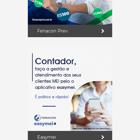
Fenacon Prev
Easymei