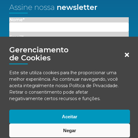
Assine nossa
newsletter
Nome*
Email*
Gerenciamento
Concordo em receber comunicações da Fenacon.
de Cookies
Cadastrar
Este site utiliza cookies para lhe proporcionar uma
melhor experiência. Ao continuar navegando, você
Ao se inscrever, você concorda com nossa
Política de Privacidade
aceita integralmente nossa
Política de Privacidade
.
Retirar o consentimento pode afetar
negativamente certos recursos e funções.
© Fenacon 2026
Todos os direitos reservados.
Aceitar
Política de privacidade
Negar