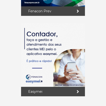
Fenacon Prev
Easymei