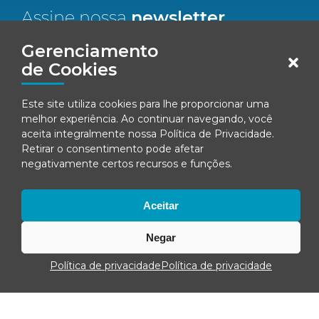
Assine nossa
newsletter
Nome*
Gerenciamento
de Cookies
Email*
Este site utiliza cookies para lhe proporcionar uma
melhor experiência. Ao continuar navegando, você
Concordo em receber comunicações da Fenacon.
aceita integralmente nossa
Política de Privacidade
.
Retirar o consentimento pode afetar
Cadastrar
negativamente certos recursos e funções.
Ao se inscrever, você concorda com nossa
Política de Privacidade
Aceitar
Negar
© Fenacon 2026
Política de privacidade
Todos os direitos reservados.
Política de privacidade
Política de privacidade