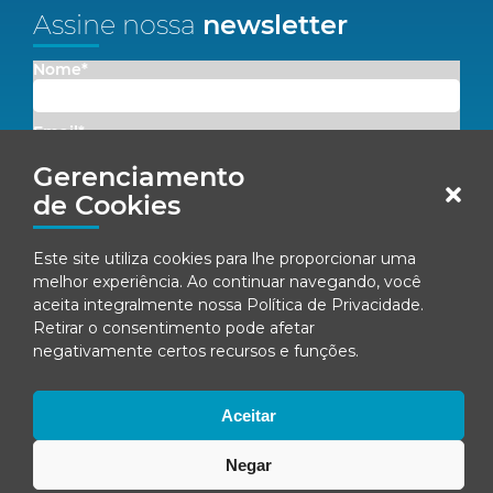
Assine nossa
newsletter
Nome*
Email*
Gerenciamento
Concordo em receber comunicações da Fenacon.
de Cookies
Cadastrar
Este site utiliza cookies para lhe proporcionar uma
melhor experiência. Ao continuar navegando, você
Ao se inscrever, você concorda com nossa
Política de Privacidade
aceita integralmente nossa
Política de Privacidade
.
Retirar o consentimento pode afetar
negativamente certos recursos e funções.
© Fenacon 2026
Todos os direitos reservados.
Aceitar
Política de privacidade
Negar