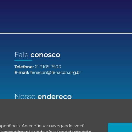
Fale
conosco
Telefone:
61 3105-7500
E-mail:
fenacon@fenacon.org.br
Nosso
endereço
Setor Bancário Norte, Quadra 2, Lote 12,
Bloco F, Salas 904/912 - Ed. Via Capital
Brasília/DF, CEP 70040-020
experiência. Ao continuar navegando, você