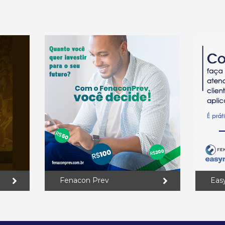
Fenacon Prev
Eas