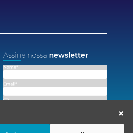
Assine nossa
newsletter
Nome*
Email*
Concordo em receber comunicações da Fenacon.
Cadastrar
Ao se inscrever, você concorda com nossa
Política de Privacidade