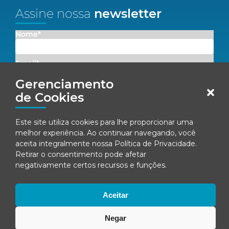
Assine nossa
newsletter
Nome*
Email*
Gerenciamento
Concordo em receber comunicações da Fenacon.
de Cookies
Cadastrar
Este site utiliza cookies para lhe proporcionar uma
melhor experiência. Ao continuar navegando, você
Ao se inscrever, você concorda com nossa
Política de Privacidade
aceita integralmente nossa
Política de Privacidade
.
Retirar o consentimento pode afetar
negativamente certos recursos e funções.
© Fenacon 2026
Todos os direitos reservados.
Aceitar
Política de privacidade
Negar