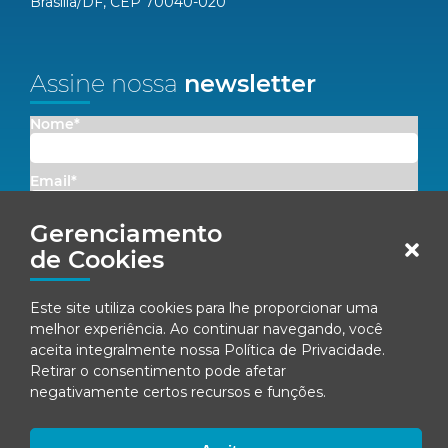
Brasília/DF, CEP 70040-020
Assine nossa
newsletter
Nome*
Email*
Gerenciamento
Concordo em receber comunicações da Fenacon.
de Cookies
Cadastrar
Este site utiliza cookies para lhe proporcionar uma
melhor experiência. Ao continuar navegando, você
Ao se inscrever, você concorda com nossa
Política de Privacidade
aceita integralmente nossa
Política de Privacidade
.
Retirar o consentimento pode afetar
negativamente certos recursos e funções.
© Fenacon 2026
Todos os direitos reservados.