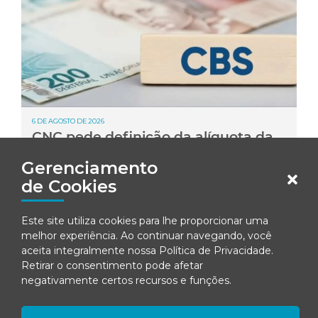
6 DE AGOSTO DE 2026
CNC pede definição da alíquota da
CBS para garantir previsibilidade às
Gerenciamento
empresas
de Cookies
Este site utiliza cookies para lhe proporcionar uma
melhor experiência. Ao continuar navegando, você
aceita integralmente nossa
Política de Privacidade
.
Retirar o consentimento pode afetar
negativamente certos recursos e funções.