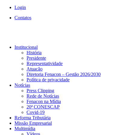
Login
Contatos
Institucional
História
Presidente
Representatividade
Atuação
Diretoria Fenacon – Gestão 2026/2030
Política de privacidade
Notícias
Press Clipping
Rede de Notícias
Fenacon na Mídia
20ª CONESCAP
Covid-19
Reforma Tributária
Missão Empresarial
Multimídia
Vídeos