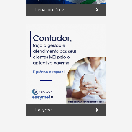
Fenacon Prev
Easymei