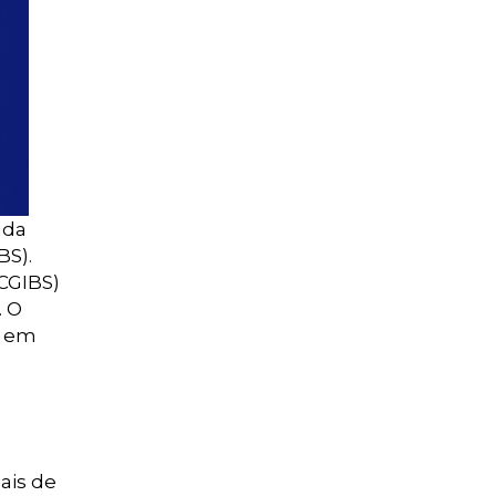
nda
BS).
(CGIBS)
. O
, em
ais de