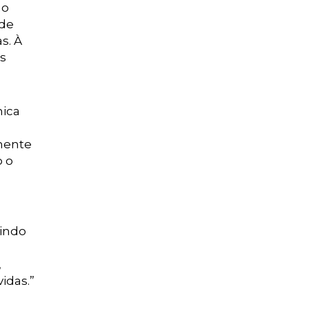
ão
 de
s. À
s
nica
amente
o o
uindo
,
idas.”