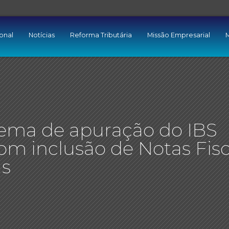
ional
Notícias
Reforma Tributária
Missão Empresarial
M
stema de apuração do IBS
om inclusão de Notas Fisc
as