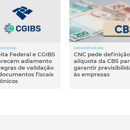
STO DE 2026
6 DE AGOSTO DE 2026
ita Federal e CGIBS
CNC pede definição
arecem adiamento
alíquota da CBS pa
regras de validação
garantir previsibili
documentos fiscais
às empresas
rônicos