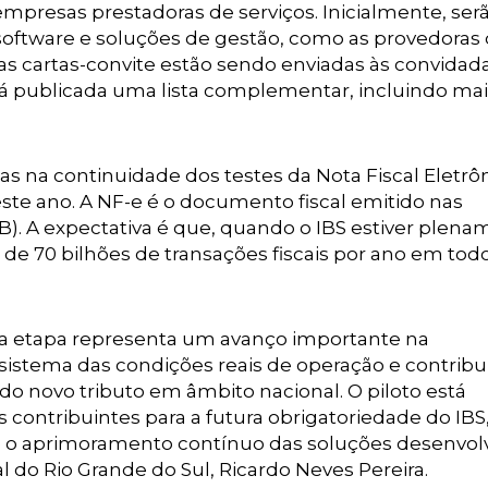
 empresas prestadoras de serviços. Inicialmente, ser
oftware e soluções de gestão, como as provedoras
as cartas-convite estão sendo enviadas às convidada
á publicada uma lista complementar, incluindo mai
s na continuidade dos testes da Nota Fiscal Eletrô
este ano. A NF-e é o documento fiscal emitido nas
). A expectativa é que, quando o IBS estiver plen
e 70 bilhões de transações fiscais por ano em tod
ova etapa representa um avanço importante na
istema das condições reais de operação e contrib
do novo tributo em âmbito nacional. O piloto está
s contribuintes para a futura obrigatoriedade do IBS
 e o aprimoramento contínuo das soluções desenvolv
l do Rio Grande do Sul, Ricardo Neves Pereira.