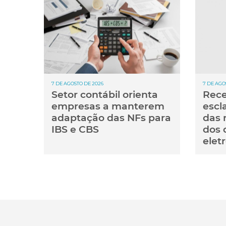
7 DE AGOSTO DE 2026
7 DE AGO
Setor contábil orienta
Rece
empresas a manterem
escl
adaptação das NFs para
das 
IBS e CBS
dos 
elet