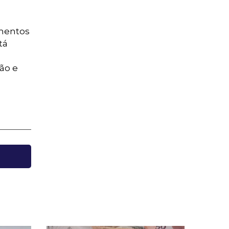
amentos
tá
ão e