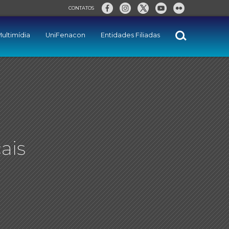
CONTATOS
ultimídia
UniFenacon
Entidades Filiadas
ais