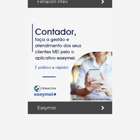
Fenacon Prev
Easymei