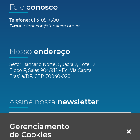
Fale
conosco
Telefone:
61 3105-7500
E-mail:
fenacon@fenacon.org.br
Nosso
endereço
Setor Bancário Norte, Quadra 2, Lote 12,
Bloco F, Salas 904/912 - Ed. Via Capital
Brasília/DF, CEP 70040-020
Assine nossa
newsletter
Nome*
Gerenciamento
Email*
de Cookies