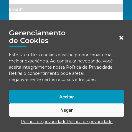
Email*
Concordo em receber comunicações da Fenacon.
Gerenciamento
de Cookies
Cadastrar
Ao se inscrever, você concorda com nossa
Política de Privacidade
Este site utiliza cookies para lhe proporcionar uma
melhor experiência. Ao continuar navegando, você
aceita integralmente nossa
Política de Privacidade
.
Retirar o consentimento pode afetar
© Fenacon 2026
negativamente certos recursos e funções.
Todos os direitos reservados.
Política de privacidade
Aceitar
Negar
Política de privacidade
Política de privacidade