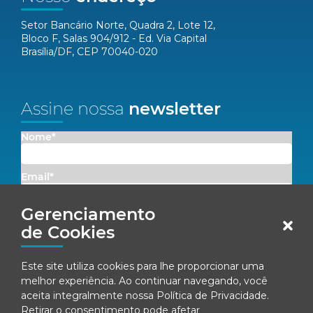
Setor Bancário Norte, Quadra 2, Lote 12,
Bloco F, Salas 904/912 - Ed. Via Capital
Brasília/DF, CEP 70040-020
Assine nossa
newsletter
Nome*
Email*
Gerenciamento
Concordo em receber comunicações da Fenacon.
de Cookies
Cadastrar
Este site utiliza cookies para lhe proporcionar uma
Ao se inscrever, você concorda com nossa
Política de Privacidade
melhor experiência. Ao continuar navegando, você
aceita integralmente nossa
Política de Privacidade
.
Retirar o consentimento pode afetar