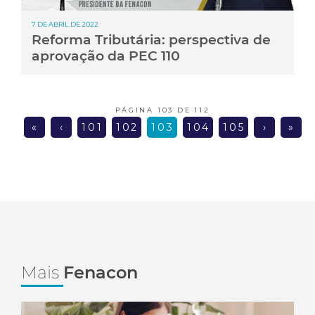
7 DE ABRIL DE 2022
Reforma Tributária: perspectiva de
aprovação da PEC 110
PÁGINA 103 DE 112
«
‹
101
102
103
104
105
›
»
Mais
Fenacon