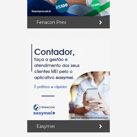
Fenacon Prev
Easymei