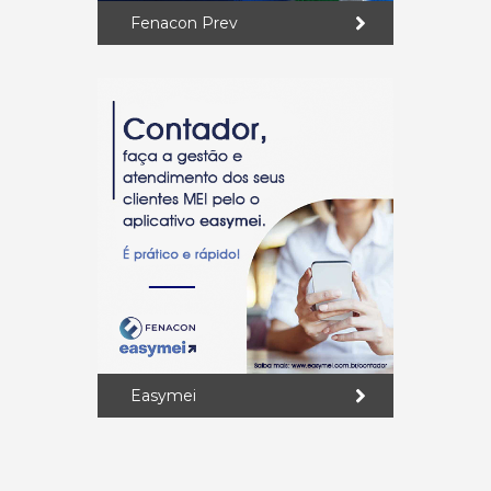
Fenacon Prev
Easymei