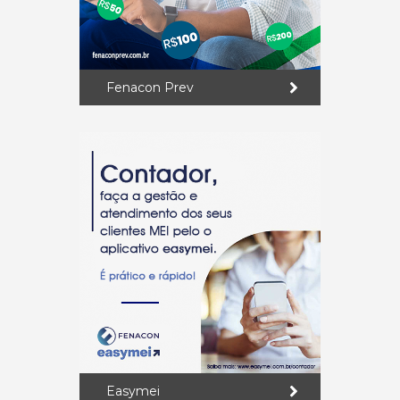
Fenacon Prev
Easymei