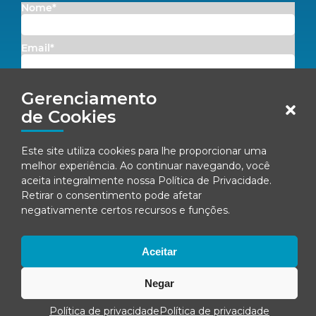
Nome*
Email*
Concordo em receber comunicações da Fenacon.
Gerenciamento
de Cookies
Cadastrar
Este site utiliza cookies para lhe proporcionar uma
Ao se inscrever, você concorda com nossa
Política de Privacidade
melhor experiência. Ao continuar navegando, você
aceita integralmente nossa
Política de Privacidade
.
Retirar o consentimento pode afetar
negativamente certos recursos e funções.
© Fenacon 2026
Todos os direitos reservados.
Política de privacidade
Aceitar
Negar
Política de privacidade
Política de privacidade