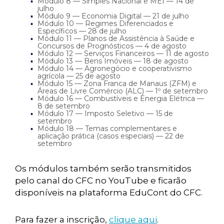
Módulo 8 — Simples Nacional e MEI — 14 de
julho
Módulo 9 — Economia Digital — 21 de julho
Módulo 10 — Regimes Diferenciados e
Específicos — 28 de julho
Módulo 11 — Planos de Assistência à Saúde e
Concursos de Prognósticos — 4 de agosto
Módulo 12 — Serviços Financeiros — 11 de agosto
Módulo 13 — Bens Imóveis — 18 de agosto
Módulo 14 — Agronegócio e cooperativismo
agrícola — 25 de agosto
Módulo 15 — Zona Franca de Manaus (ZFM) e
Áreas de Livre Comércio (ALC) — 1º de setembro
Módulo 16 — Combustíveis e Energia Elétrica —
8 de setembro
Módulo 17 — Imposto Seletivo — 15 de
setembro
Módulo 18 — Temas complementares e
aplicação prática (casos especiais) — 22 de
setembro
Os módulos também serão transmitidos
pelo canal do CFC no YouTube e ficarão
disponíveis na plataforma EduCont do CFC.
Para fazer a inscrição,
clique aqui
.