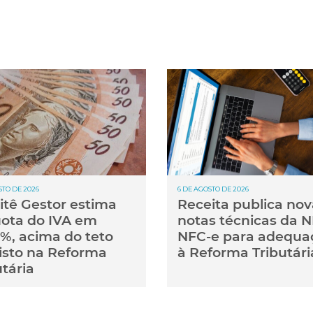
STO DE 2026
6 DE AGOSTO DE 2026
tê Gestor estima
Receita publica nov
uota do IVA em
notas técnicas da N
1%, acima do teto
NFC-e para adequa
isto na Reforma
à Reforma Tributári
utária