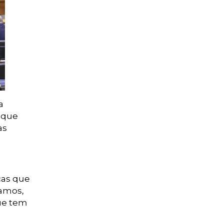
a
, que
as
ças que
tamos,
que tem