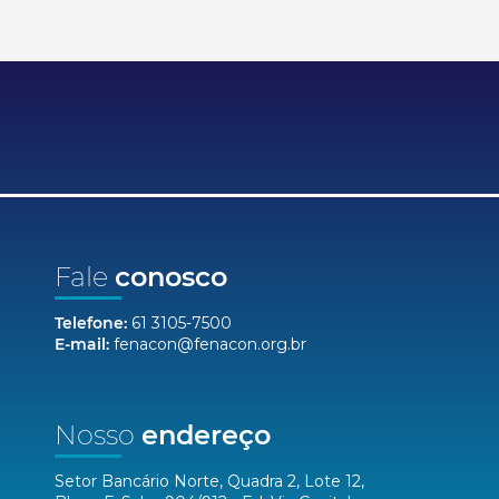
Fale
conosco
Telefone:
61 3105-7500
E-mail:
fenacon@fenacon.org.br
Nosso
endereço
Setor Bancário Norte, Quadra 2, Lote 12,