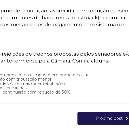
gime de tributação favorecida com redução ou ise
 consumidores de baixa renda (cashback), a compra
ação dos mecanismos de pagamento com sistema de
rejeições de trechos propostas pelos senadores e/
anteriormente pela Câmara. Confira alguns:
uma empresa paga o imposto em nome de outra;
rão com tributação menor;
ades Anônimas de Futebol (SAF);
s açucaradas;
mal continuarão com redução de 30%.
Próximo post