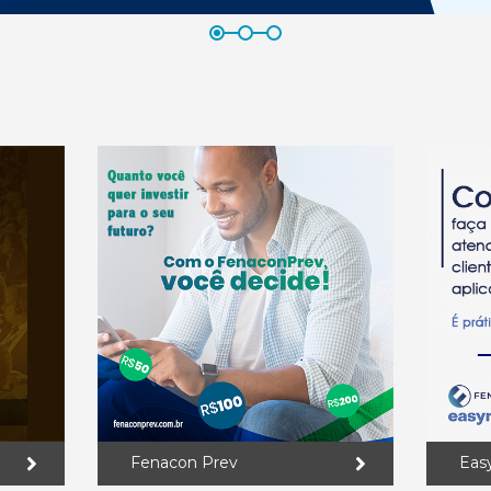
Fenacon Prev
Eas