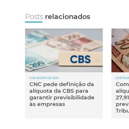
Posts
relacionados
6 DE AGOSTO DE 2026
6 DE AGO
CNC pede definição da
Comi
alíquota da CBS para
alíq
garantir previsibilidade
27,9
às empresas
prev
Trib