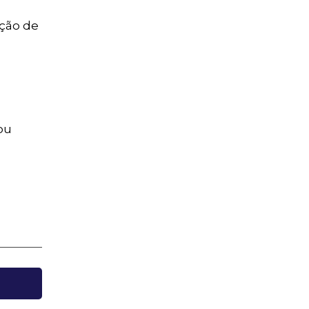
nção de
ou