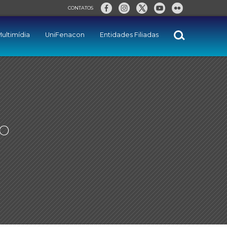
CONTATOS
ultimídia
UniFenacon
Entidades Filiadas
o