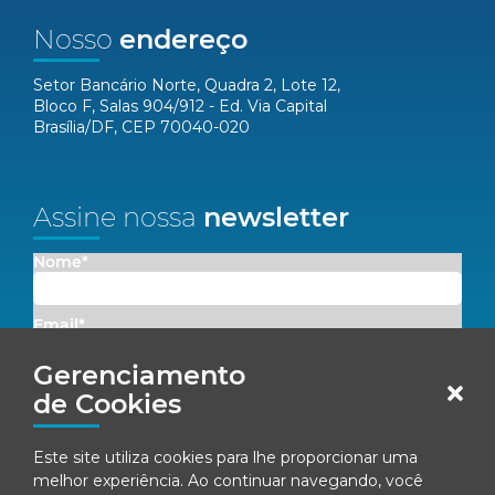
Nosso
endereço
Setor Bancário Norte, Quadra 2, Lote 12,
Bloco F, Salas 904/912 - Ed. Via Capital
Brasília/DF, CEP 70040-020
Assine nossa
newsletter
Nome*
Email*
Gerenciamento
Concordo em receber comunicações da Fenacon.
de Cookies
Cadastrar
Este site utiliza cookies para lhe proporcionar uma
melhor experiência. Ao continuar navegando, você
Ao se inscrever, você concorda com nossa
Política de Privacidade