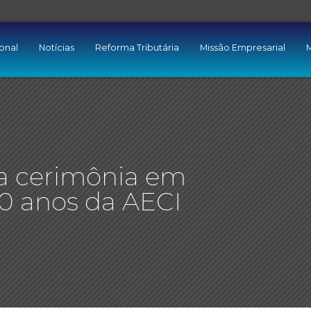
ional
Notícias
Reforma Tributária
Missão Empresarial
M
a cerimônia em
0 anos da AECI