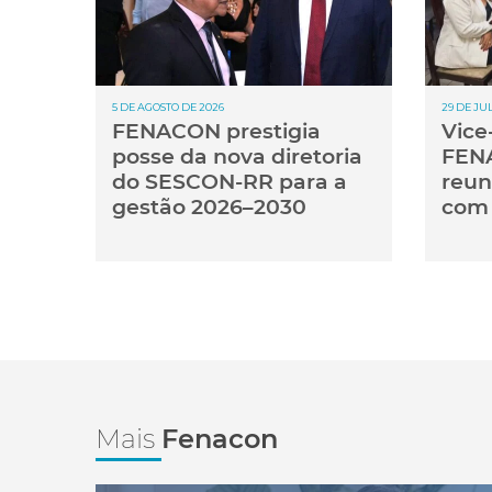
5 DE AGOSTO DE 2026
29 DE JU
FENACON prestigia
Vice
posse da nova diretoria
FENA
do SESCON-RR para a
reun
gestão 2026–2030
com 
Mais
Fenacon