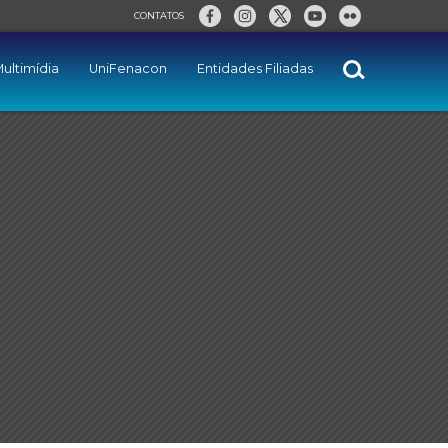
CONTATOS
ultimídia
UniFenacon
Entidades Filiadas