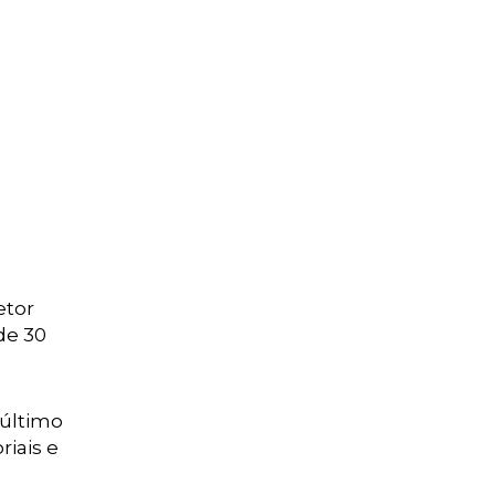
etor
de 30
 último
riais e