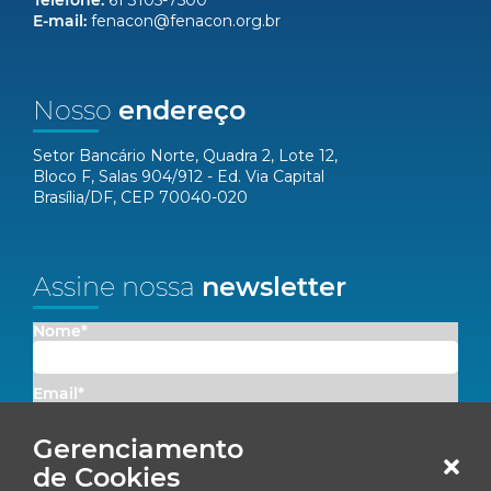
Telefone:
61 3105-7500
E-mail:
fenacon@fenacon.org.br
Nosso
endereço
Setor Bancário Norte, Quadra 2, Lote 12,
Bloco F, Salas 904/912 - Ed. Via Capital
Brasília/DF, CEP 70040-020
Assine nossa
newsletter
Nome*
Email*
Gerenciamento
Concordo em receber comunicações da Fenacon.
de Cookies