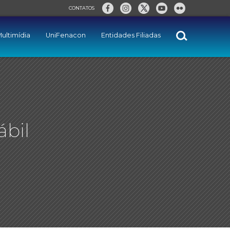
CONTATOS
ultimídia
UniFenacon
Entidades Filiadas
ábil