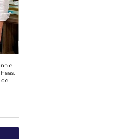
ino e
 Haas.
 de