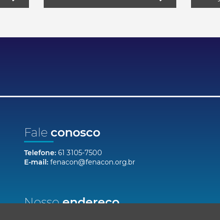
Fale
conosco
Telefone:
61 3105-7500
E-mail:
fenacon@fenacon.org.br
Nosso
endereço