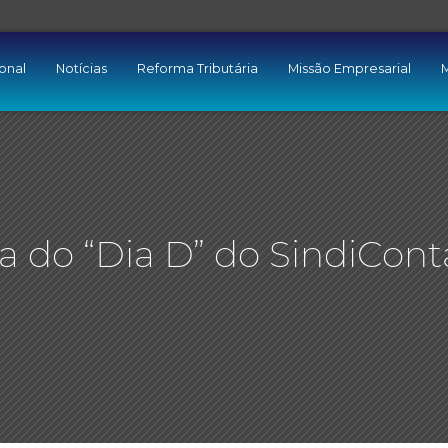
ional
Notícias
Reforma Tributária
Missão Empresarial
M
 do “Dia D” do SindiCont