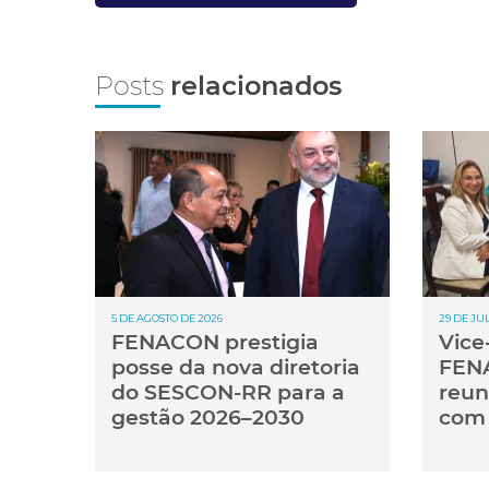
Posts
relacionados
5 DE AGOSTO DE 2026
29 DE JU
FENACON prestigia
Vice
posse da nova diretoria
FENA
do SESCON-RR para a
reun
gestão 2026–2030
com 