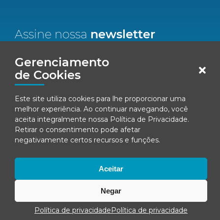
Assine nossa
newsletter
Nome*
Gerenciamento
de Cookies
Email*
Este site utiliza cookies para lhe proporcionar uma
melhor experiência. Ao continuar navegando, você
Concordo em receber comunicações da Fenacon.
aceita integralmente nossa
Política de Privacidade
.
Retirar o consentimento pode afetar
Cadastrar
negativamente certos recursos e funções.
Ao se inscrever, você concorda com nossa
Política de Privacidade
Aceitar
Negar
© Fenacon 2026
Todos os direitos reservados.
Política de privacidade
Política de privacidade
Política de privacidade