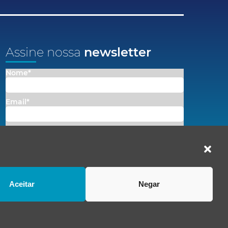
Assine nossa
newsletter
Nome*
Email*
Concordo em receber comunicações da Fenacon.
Cadastrar
Ao se inscrever, você concorda com nossa
Política de Privacidade
Aceitar
Negar
Política de privacidade