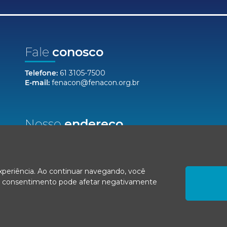
Fale
conosco
Telefone:
61 3105-7500
E-mail:
fenacon@fenacon.org.br
Nosso
endereço
Setor Bancário Norte, Quadra 2, Lote 12,
Bloco F, Salas 904/912 - Ed. Via Capital
Brasília/DF, CEP 70040-020
experiência. Ao continuar navegando, você
r o consentimento pode afetar negativamente