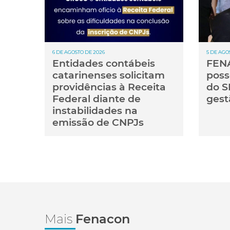
6 DE AGOSTO DE 2026
5 DE AGO
Entidades contábeis
FENA
catarinenses solicitam
poss
providências à Receita
do S
Federal diante de
gest
instabilidades na
emissão de CNPJs
Mais
Fenacon