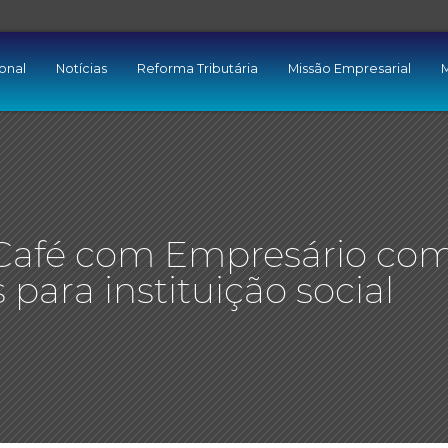
ional
Notícias
Reforma Tributária
Missão Empresarial
M
Café com Empresário co
para instituição social