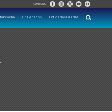
CONTATOS
ultimídia
UniFenacon
Entidades Filiadas
m