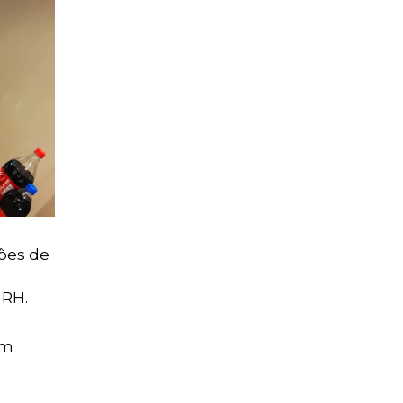
ções de
 RH.
om