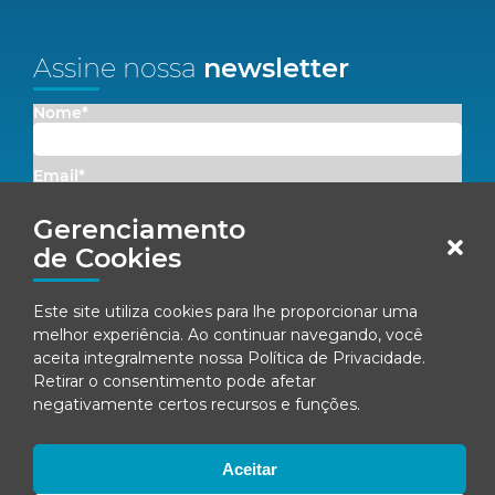
Assine nossa
newsletter
Nome*
Email*
Gerenciamento
Concordo em receber comunicações da Fenacon.
de Cookies
Cadastrar
Este site utiliza cookies para lhe proporcionar uma
melhor experiência. Ao continuar navegando, você
Ao se inscrever, você concorda com nossa
Política de Privacidade
aceita integralmente nossa
Política de Privacidade
.
Retirar o consentimento pode afetar
negativamente certos recursos e funções.
© Fenacon 2026
Todos os direitos reservados.
Aceitar
Política de privacidade