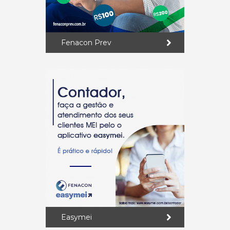
Fenacon Prev
Easymei