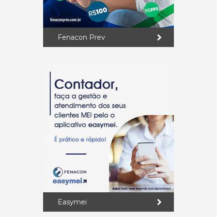
Fenacon Prev
Easymei