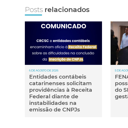
Posts
relacionados
6 DE AGOSTO DE 2026
5 DE AGO
Entidades contábeis
FENA
catarinenses solicitam
poss
providências à Receita
do S
Federal diante de
gest
instabilidades na
emissão de CNPJs