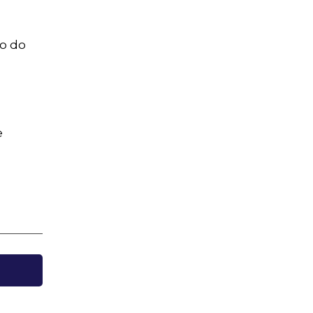
do do
e