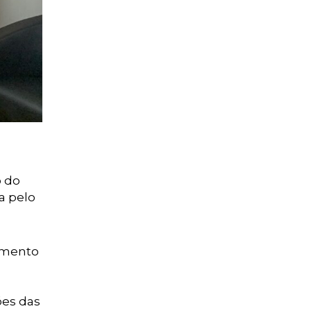
o do
a pelo
amento
ões das