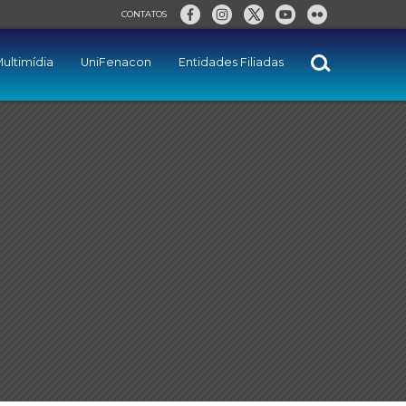
CONTATOS
ultimídia
UniFenacon
Entidades Filiadas