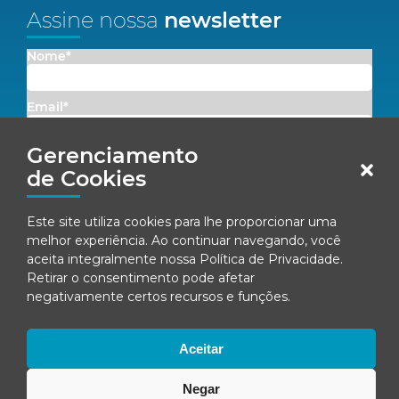
Assine nossa
newsletter
Nome*
Email*
Gerenciamento
Concordo em receber comunicações da Fenacon.
de Cookies
Cadastrar
Este site utiliza cookies para lhe proporcionar uma
melhor experiência. Ao continuar navegando, você
Ao se inscrever, você concorda com nossa
Política de Privacidade
aceita integralmente nossa
Política de Privacidade
.
Retirar o consentimento pode afetar
negativamente certos recursos e funções.
© Fenacon 2026
Todos os direitos reservados.
Aceitar
Política de privacidade
Negar