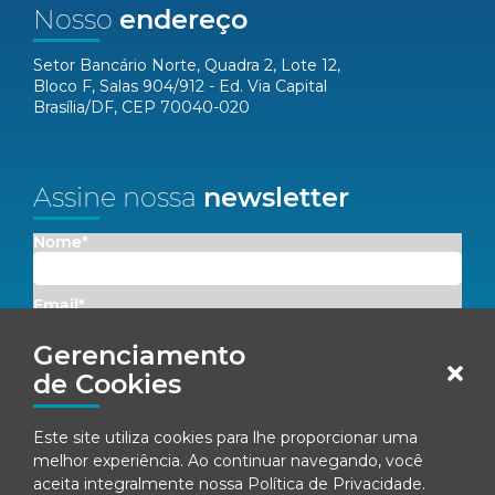
Nosso
endereço
Setor Bancário Norte, Quadra 2, Lote 12,
Bloco F, Salas 904/912 - Ed. Via Capital
Brasília/DF, CEP 70040-020
Assine nossa
newsletter
Nome*
Email*
Gerenciamento
Concordo em receber comunicações da Fenacon.
de Cookies
Cadastrar
Este site utiliza cookies para lhe proporcionar uma
melhor experiência. Ao continuar navegando, você
Ao se inscrever, você concorda com nossa
Política de Privacidade
aceita integralmente nossa
Política de Privacidade
.