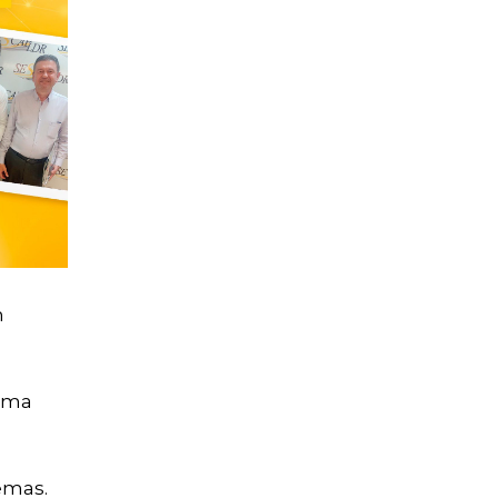
m
 uma
emas.