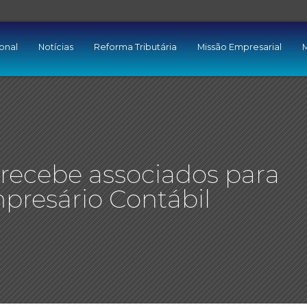
ional
Notícias
Reforma Tributária
Missão Empresarial
M
ecebe associados para
mpresário Contábil