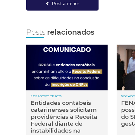
Post anterior
Posts
relacionados
6 DE AGOSTO DE 2026
5 DE AGO
Entidades contábeis
FENA
catarinenses solicitam
poss
providências à Receita
do S
Federal diante de
gest
instabilidades na