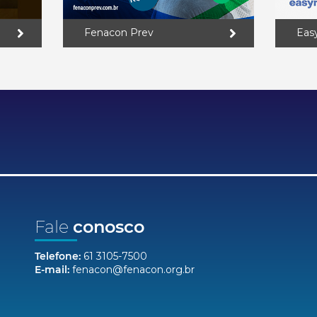
Fenacon Prev
Eas
Fale
conosco
Telefone:
61 3105-7500
E-mail:
fenacon@fenacon.org.br