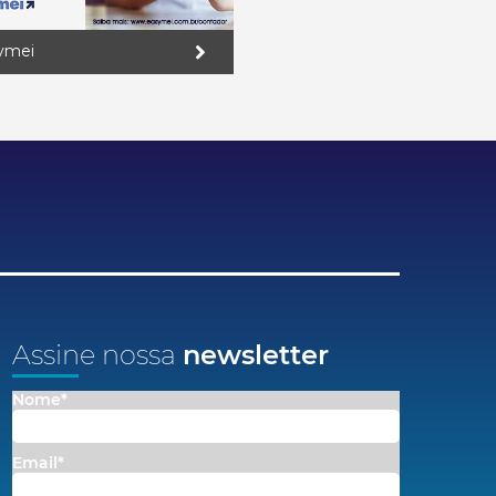
ymei
Assine nossa
newsletter
Nome*
Email*