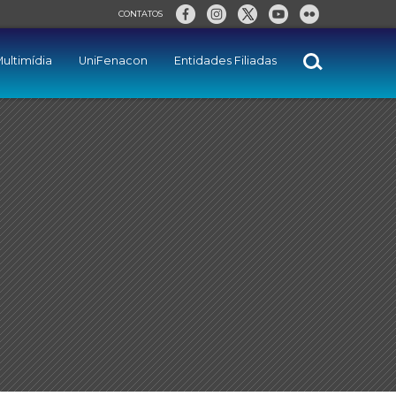
CONTATOS
ultimídia
UniFenacon
Entidades Filiadas