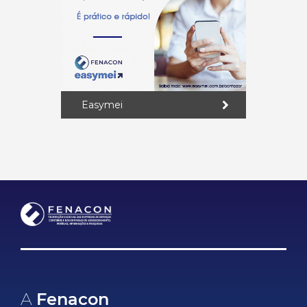
Easymei
A
Fenacon