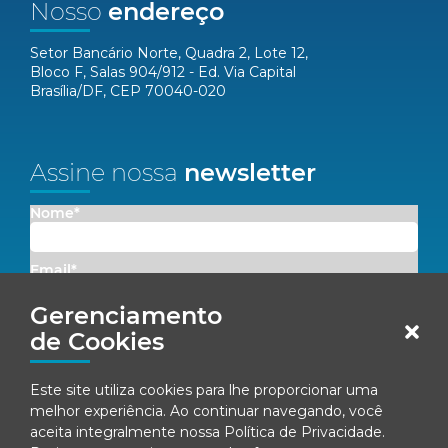
Nosso
endereço
Setor Bancário Norte, Quadra 2, Lote 12,
Bloco F, Salas 904/912 - Ed. Via Capital
Brasília/DF, CEP 70040-020
Assine nossa
newsletter
Nome*
Email*
Gerenciamento
Concordo em receber comunicações da Fenacon.
de Cookies
Cadastrar
Este site utiliza cookies para lhe proporcionar uma
melhor experiência. Ao continuar navegando, você
Ao se inscrever, você concorda com nossa
Política de Privacidade
aceita integralmente nossa
Política de Privacidade
.