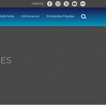
CONTATOS
ultimídia
UniFenacon
Entidades Filiadas
-ES