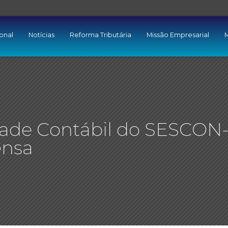
ional
Notícias
Reforma Tributária
Missão Empresarial
M
ade Contábil do SESCON
ensa