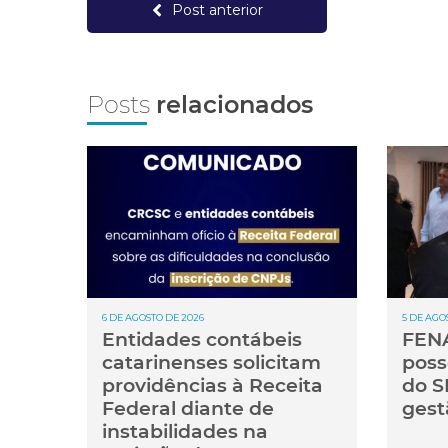
Post anterior
Posts
relacionados
6 DE AGOSTO DE 2026
5 DE AGO
Entidades contábeis
FENA
catarinenses solicitam
poss
providências à Receita
do S
Federal diante de
gest
instabilidades na