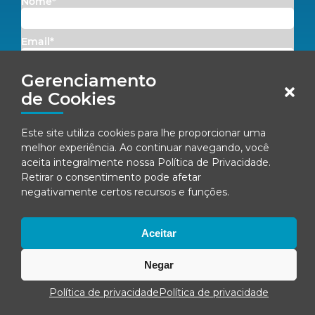
Nome*
Email*
Gerenciamento
Concordo em receber comunicações da Fenacon.
de Cookies
Cadastrar
Este site utiliza cookies para lhe proporcionar uma
Ao se inscrever, você concorda com nossa
Política de Privacidade
melhor experiência. Ao continuar navegando, você
aceita integralmente nossa
Política de Privacidade
.
Retirar o consentimento pode afetar
negativamente certos recursos e funções.
© Fenacon 2026
Todos os direitos reservados.
Aceitar
Política de privacidade
Negar
Política de privacidade
Política de privacidade