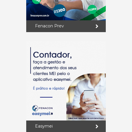
Fenacon Prev
Easymei