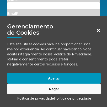
Email*
Gerenciamento
Concordo em receber comunicações da Fenacon.
de Cookies
Cadastrar
Este site utiliza cookies para lhe proporcionar uma
melhor experiência. Ao continuar navegando, você
Ao se inscrever, você concorda com nossa
Política de Privacidade
aceita integralmente nossa
Política de Privacidade
.
Retirar o consentimento pode afetar
negativamente certos recursos e funções.
© Fenacon 2026
Todos os direitos reservados.
Aceitar
Política de privacidade
Negar
Política de privacidade
Política de privacidade