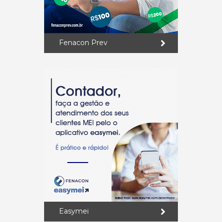
Fenacon Prev
Easymei