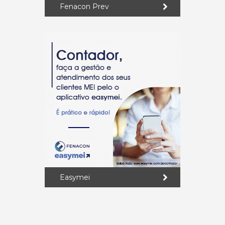
Fenacon Prev
Easymei