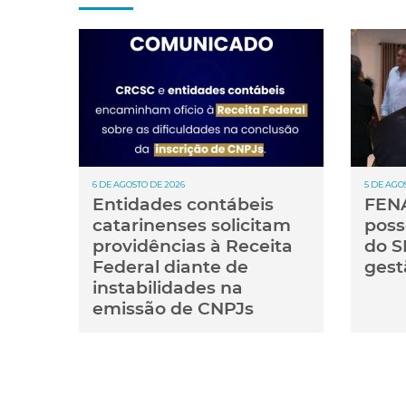
6 DE AGOSTO DE 2026
5 DE AGO
Entidades contábeis
FENA
catarinenses solicitam
poss
providências à Receita
do S
Federal diante de
gest
instabilidades na
emissão de CNPJs