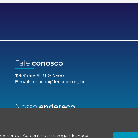
Fale
conosco
Telefone:
61 3105-7500
E-mail:
fenacon@fenacon.org.br
Nosso
endereço
Setor Bancário Norte, Quadra 2, Lote 12,
Bloco F, Salas 904/912 - Ed. Via Capital
Brasília/DF, CEP 70040-020
experiência. Ao continuar navegando, você