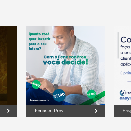
Fenacon Prev
Eas