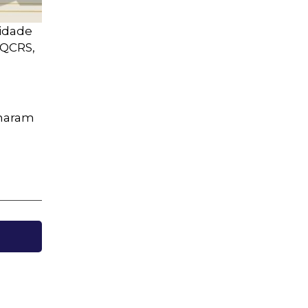
lidade
PQCRS,
lharam