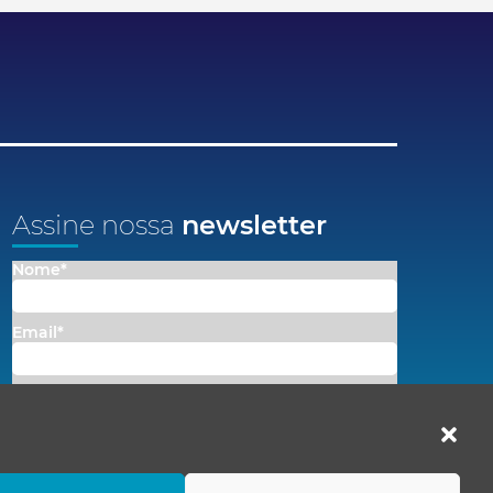
Assine nossa
newsletter
Nome*
Email*
Concordo em receber comunicações da Fenacon.
Cadastrar
Ao se inscrever, você concorda com nossa
Política de Privacidade