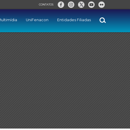
CONTATOS
ultimídia
UniFenacon
Entidades Filiadas