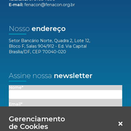
E-mail:
fenacon@fenacon.org.br
Nosso
endereço
Setor Bancário Norte, Quadra 2, Lote 12,
Bloco F, Salas 904/912 - Ed. Via Capital
Brasília/DF, CEP 70040-020
Assine nossa
newsletter
Nome*
Email*
Gerenciamento
Concordo em receber comunicações da Fenacon.
de Cookies