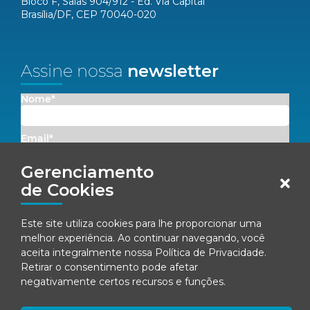
Bloco F, Salas 904/912 - Ed. Via Capital
Brasília/DF, CEP 70040-020
Assine nossa
newsletter
Nome*
Email*
Gerenciamento
Concordo em receber comunicações da Fenacon.
de Cookies
Cadastrar
Este site utiliza cookies para lhe proporcionar uma
melhor experiência. Ao continuar navegando, você
Ao se inscrever, você concorda com nossa
Política de Privacidade
aceita integralmente nossa
Política de Privacidade
.
Retirar o consentimento pode afetar
negativamente certos recursos e funções.
© Fenacon 2026