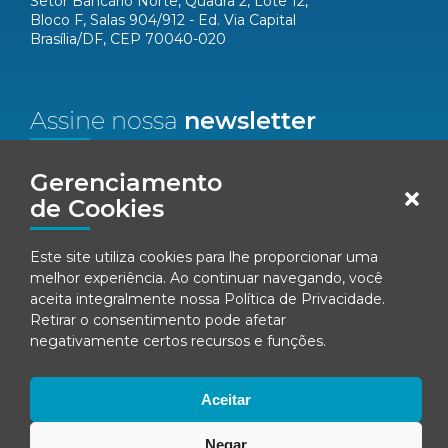
Setor Bancário Norte, Quadra 2, Lote 12,
Bloco F, Salas 904/912 - Ed. Via Capital
Brasília/DF, CEP 70040-020
Assine nossa
newsletter
Nome*
Gerenciamento
de Cookies
Email*
Este site utiliza cookies para lhe proporcionar uma
melhor experiência. Ao continuar navegando, você
Concordo em receber comunicações da Fenacon.
aceita integralmente nossa
Política de Privacidade
.
Retirar o consentimento pode afetar
Cadastrar
negativamente certos recursos e funções.
Ao se inscrever, você concorda com nossa
Política de Privacidade
Aceitar
Negar