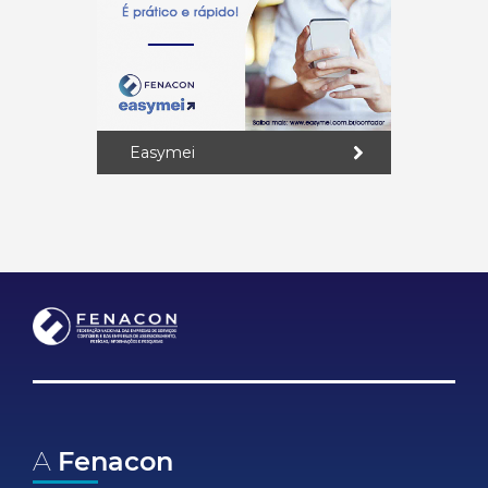
Easymei
A
Fenacon