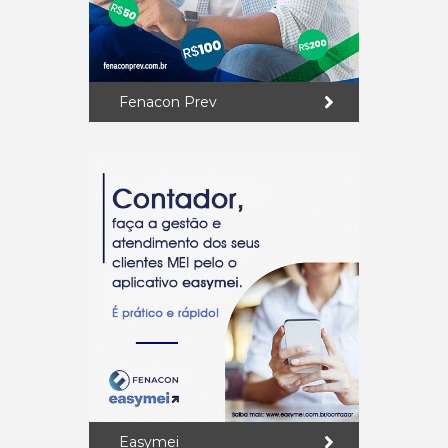
Fenacon Prev
Easymei