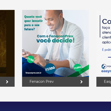
Fenacon Prev
Eas