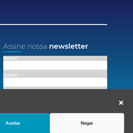
Assine nossa
newsletter
Nome*
Email*
Concordo em receber comunicações da Fenacon.
Cadastrar
Ao se inscrever, você concorda com nossa
Política de Privacidade
Aceitar
Negar