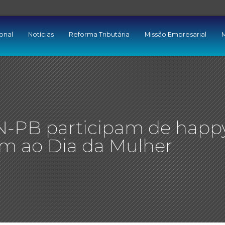
ional
Notícias
Reforma Tributária
Missão Empresarial
M
N-PB participam de happ
 ao Dia da Mulher