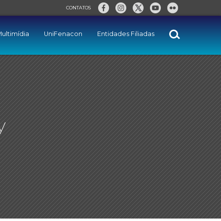
CONTATOS
ultimídia
UniFenacon
Entidades Filiadas
y