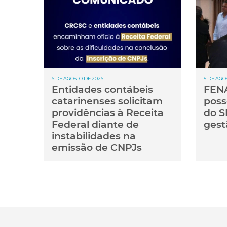
6 DE AGOSTO DE 2026
5 DE AGO
Entidades contábeis
FENA
catarinenses solicitam
poss
providências à Receita
do S
Federal diante de
gest
instabilidades na
emissão de CNPJs