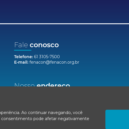
Fale
conosco
Telefone:
61 3105-7500
E-mail:
fenacon@fenacon.org.br
Nosso
endereço
Setor Bancário Norte, Quadra 2, Lote 12,
Bloco F, Salas 904/912 - Ed. Via Capital
Brasília/DF, CEP 70040-020
experiência. Ao continuar navegando, você
r o consentimento pode afetar negativamente