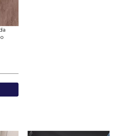
 da
lo