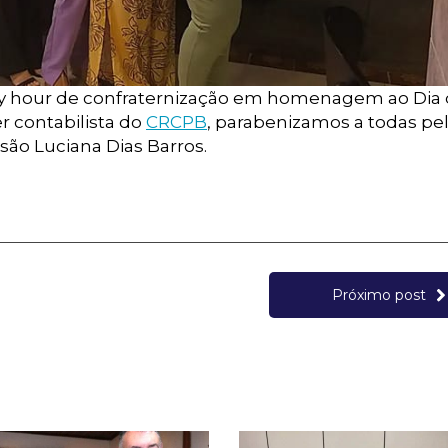
ppy hour de confraternização em homenagem ao Dia
r contabilista do
CRCPB
, parabenizamos a todas pe
ão Luciana Dias Barros.
Próximo post