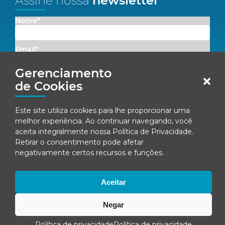
Assine nossa
newsletter
Nome*
Email*
Gerenciamento
Concordo em receber comunicações da Fenacon.
de Cookies
Cadastrar
Este site utiliza cookies para lhe proporcionar uma
melhor experiência. Ao continuar navegando, você
Ao se inscrever, você concorda com nossa
Política de Privacidade
aceita integralmente nossa
Política de Privacidade
.
Retirar o consentimento pode afetar
negativamente certos recursos e funções.
© Fenacon 2026
Todos os direitos reservados.
Aceitar
Política de privacidade
Negar
Política de privacidade
Política de privacidade