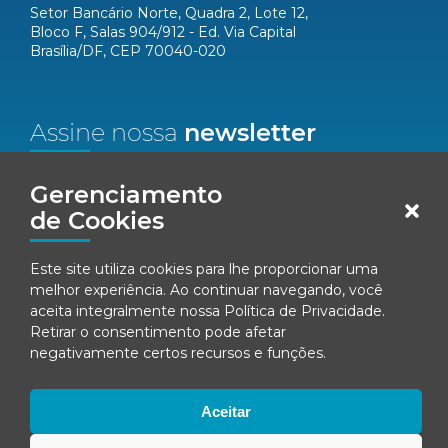
Setor Bancário Norte, Quadra 2, Lote 12,
Bloco F, Salas 904/912 - Ed. Via Capital
Brasília/DF, CEP 70040-020
Assine nossa
newsletter
Nome*
Gerenciamento
de Cookies
Email*
Este site utiliza cookies para lhe proporcionar uma
Concordo em receber comunicações da Fenacon.
melhor experiência. Ao continuar navegando, você
aceita integralmente nossa
Política de Privacidade
.
Retirar o consentimento pode afetar
Cadastrar
negativamente certos recursos e funções.
Ao se inscrever, você concorda com nossa
Política de Privacidade
Aceitar