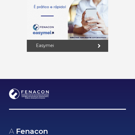
Easymei
A
Fenacon