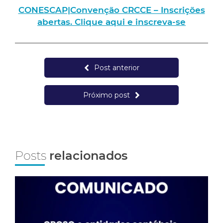
CONESCAP|Convenção CRCCE – Inscrições
abertas. Clique aqui e inscreva-se
Post anterior
Próximo post
Posts
relacionados