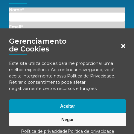
Nome*
Email*
Gerenciamento
Concordo em receber comunicações da Fenacon.
de Cookies
Cadastrar
Este site utiliza cookies para lhe proporcionar uma
melhor experiência. Ao continuar navegando, você
Ao se inscrever, você concorda com nossa
Política de Privacidade
aceita integralmente nossa
Política de Privacidade
.
Retirar o consentimento pode afetar
negativamente certos recursos e funções.
© Fenacon 2026
Todos os direitos reservados.
Aceitar
Política de privacidade
Negar
Política de privacidade
Política de privacidade