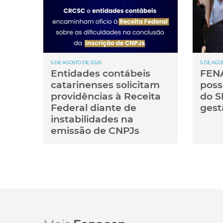
6 DE AGOSTO DE 2026
5 DE AGO
Entidades contábeis
FENA
catarinenses solicitam
poss
providências à Receita
do S
Federal diante de
gest
instabilidades na
emissão de CNPJs