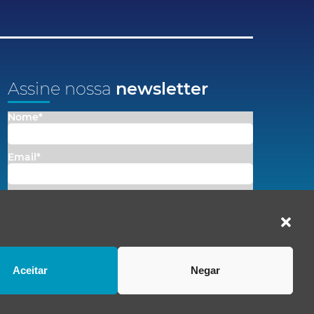
Assine nossa
newsletter
Nome*
Email*
Concordo em receber comunicações da Fenacon.
Cadastrar
Ao se inscrever, você concorda com nossa
Política de Privacidade
Aceitar
Negar