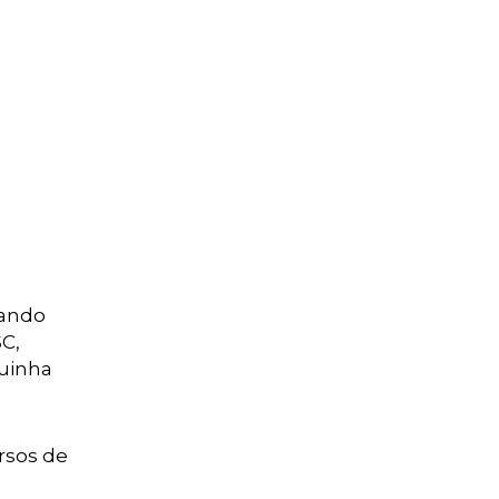
tando
C,
quinha
rsos de