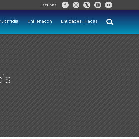
CONTATOS
ultimídia
UniFenacon
Entidades Filiadas
is