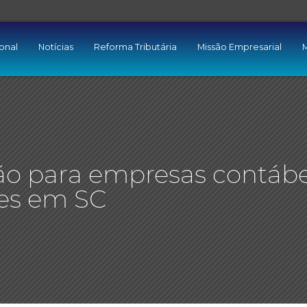
ional
Notícias
Reforma Tributária
Missão Empresarial
M
o para empresas contábe
tes em SC