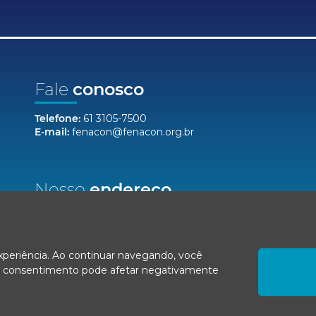
Fale
conosco
Telefone:
61 3105-7500
E-mail:
fenacon@fenacon.org.br
Nosso
endereço
Setor Bancário Norte, Quadra 2, Lote 12,
Bloco F, Salas 904/912 - Ed. Via Capital
Brasília/DF, CEP 70040-020
experiência. Ao continuar navegando, você
r o consentimento pode afetar negativamente