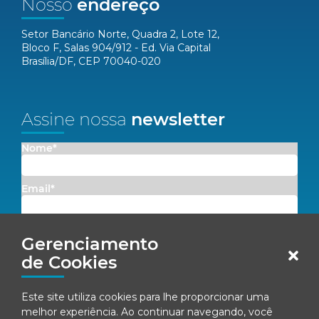
Nosso
endereço
Setor Bancário Norte, Quadra 2, Lote 12,
Bloco F, Salas 904/912 - Ed. Via Capital
Brasília/DF, CEP 70040-020
Assine nossa
newsletter
Nome*
Email*
Concordo em receber comunicações da Fenacon.
Gerenciamento
de Cookies
Cadastrar
Ao se inscrever, você concorda com nossa
Política de Privacidade
Este site utiliza cookies para lhe proporcionar uma
melhor experiência. Ao continuar navegando, você