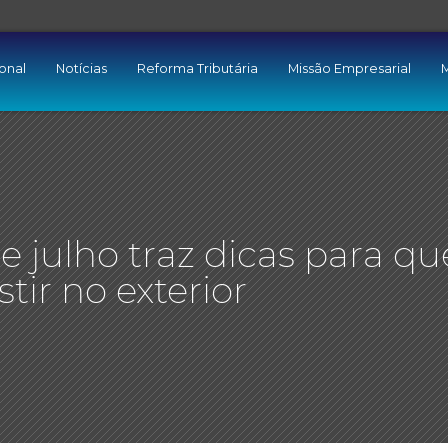
ional
Notícias
Reforma Tributária
Missão Empresarial
M
e julho traz dicas para q
tir no exterior