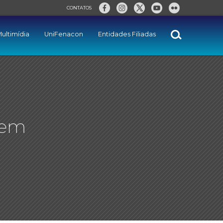
CONTATOS
ultimídia
UniFenacon
Entidades Filiadas
uem