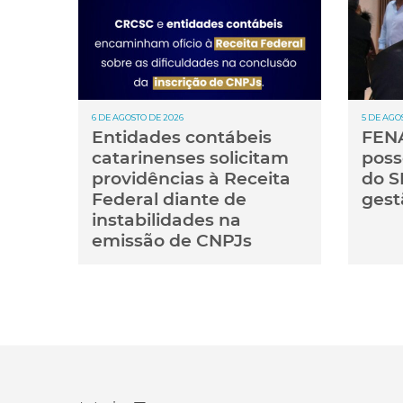
6 DE AGOSTO DE 2026
5 DE AGO
Entidades contábeis
FENA
catarinenses solicitam
poss
providências à Receita
do S
Federal diante de
gest
instabilidades na
emissão de CNPJs