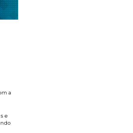
o
com a
s e
endo